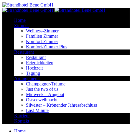
Home
Zimmer
Wellness-Zimmer
Familien Zimmer
Komfort-Zimmer
Komfort-Zimmer Plus
Restaurant
Restaurant
Feierlichkeiten
Hochzeit
Tagung
Arrangements
Champagner-Träume
Just the two of us
Midweek – Angebot
Ostseeweihnacht
Silvester – Krönender Jahresabschluss
Last-Minute
Karriere
Kontakt
Home