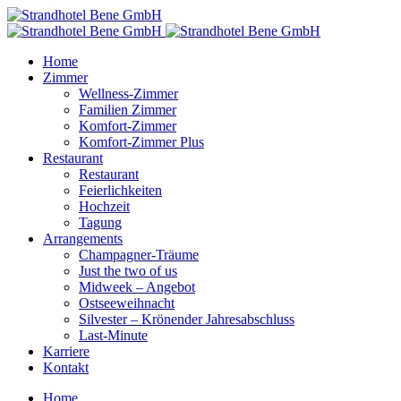
Home
Zimmer
Wellness-Zimmer
Familien Zimmer
Komfort-Zimmer
Komfort-Zimmer Plus
Restaurant
Restaurant
Feierlichkeiten
Hochzeit
Tagung
Arrangements
Champagner-Träume
Just the two of us
Midweek – Angebot
Ostseeweihnacht
Silvester – Krönender Jahresabschluss
Last-Minute
Karriere
Kontakt
Home